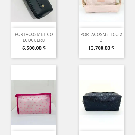
PORTACOSMETICO
PORTACOSMETICO X
ECOCUERO
3
Precio
Precio
6.500,00 $
13.700,00 $