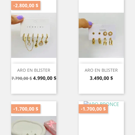
-2.800,00 $
ARO EN BLISTER
ARO EN BLISTER
Precio
Precio
Precio
4.990,00 $
3.490,00 $
7.790,00 $
base
-1.700,00 $
-1.700,00 $