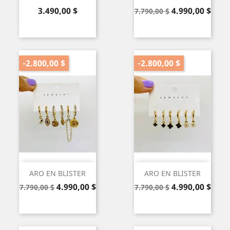
Precio
Precio
Precio
3.490,00 $
4.990,00 $
7.790,00 $
base
-2.800,00 $
-2.800,00 $
ARO EN BLISTER
ARO EN BLISTER
Precio
Precio
Precio
Precio
4.990,00 $
4.990,00 $
7.790,00 $
7.790,00 $
base
base