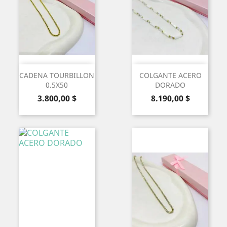
CADENA TOURBILLON
COLGANTE ACERO
0.5X50
DORADO
Precio
Precio
3.800,00 $
8.190,00 $