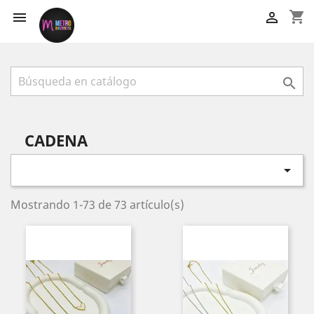
shopping_cart



CADENA

Mostrando 1-73 de 73 artículo(s)